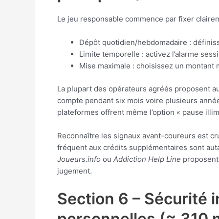
Le jeu responsable commence par fixer claireme
Dépôt quotidien/hebdomadaire : définiss
Limite temporelle : activez l’alarme sess
Mise maximale : choisissez un montant m
La plupart des opérateurs agréés proposent au
compte pendant six mois voire plusieurs ann
plateformes offrent même l’option « pause illi
Reconnaître les signaux avant-coureurs est cr
fréquent aux crédits supplémentaires sont autan
Joueurs.info
ou
Addiction Help Line
proposent 
jugement.
Section 6 – Sécurité
personnelles (≈ 310 