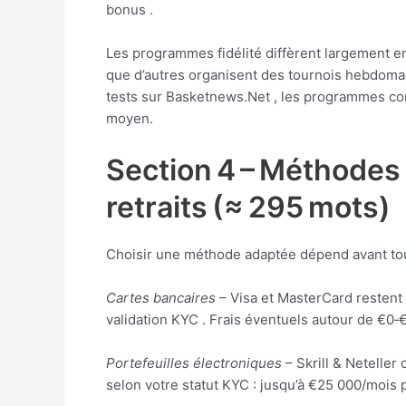
bonus .
Les programmes fidélité diffèrent largement en
que d’autres organisent des tournois hebdoma
tests sur Basketnews.Net , les programmes com
moyen.
Section 4 – Méthodes
retraits (≈ 295 mots)
Choisir une méthode adaptée dépend avant tout
Cartes bancaires
– Visa et MasterCard restent
validation KYC . Frais éventuels autour de €0‑
Portefeuilles électroniques
– Skrill & Neteller
selon votre statut KYC : jusqu’à €25 000/mois p