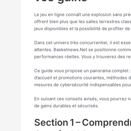
Le jeu en ligne connaît une explosion sans pré
offrent bien plus que les salles terrestres cla
jeux disponibles et la possibilité de profiter 
Dans cet univers très concurrentiel, il est ess
attentes. Basketnews.Net se positionne comme l
performances réelles. Vous y trouverez des re
Ce guide vous propose un panorama complet : co
d’accueil et promotions courantes, méthodes d
mesures de cybersécurité indispensables pour
En suivant ces conseils avisés, vous pourrez 
de gains durables et sécurisés.
Section 1 – Comprendr