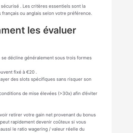
 sécurisé . Les critères essentiels sont la
s français ou anglais selon votre préférence.
mment les évaluer
l se décline généralement sous trois formes
uvent fixé à €20 .
sayer des slots spécifiques sans risquer son
 conditions de mise élevées (>30x) afin d’éviter
voir retirer votre gain net provenant du bonus
 peut rapidement devenir coûteux si vous
aussi le ratio wagering / valeur réelle du