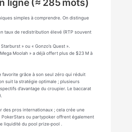
n ligne (≈ 285 mots)
aniques simples à comprendre. On distingue
n taux de redistribution élevé (RTP souvent
 Starburst » ou « Gonzo’s Quest ».
 Mega Moolah » a déjà offert plus de $23 M à
favorite grâce à son seul zéro qui réduit
 suit la stratégie optimale ; plusieurs
pectifs d’avantage du croupier. Le baccarat
.
 des pros internationaux ; cela crée une
ue PokerStars ou partypoker offrent également
liquidité du pool prize‑pool .