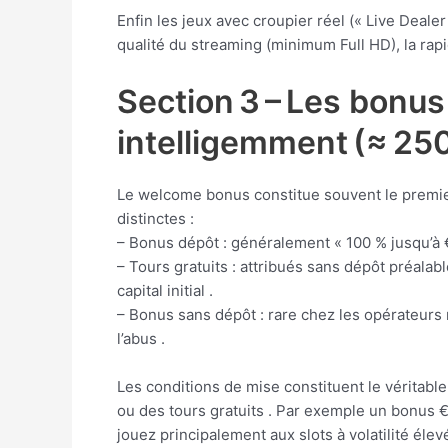
Enfin les jeux avec croupier réel (« Live Dealer
qualité du streaming (minimum Full HD), la rapid
Section 3 – Les bonus
intelligemment (≈ 25
Le welcome bonus constitue souvent le premier
distinctes :
– Bonus dépôt : généralement « 100 % jusqu’à 
– Tours gratuits : attribués sans dépôt préalab
capital initial .
– Bonus sans dépôt : rare chez les opérateurs r
l’abus .
Les conditions de mise constituent le véritabl
ou des tours gratuits . Par exemple un bonus 
jouez principalement aux slots à volatilité éle