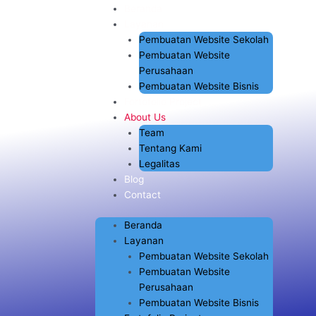
Lewati
Menu
Beranda
ke
Layanan
konten
Pembuatan Website Sekolah
Pembuatan Website
Perusahaan
Pembuatan Website Bisnis
Fortofolio Project
About Us
Team
Tentang Kami
Legalitas
Blog
Contact
Beranda
Layanan
Pembuatan Website Sekolah
Pembuatan Website
Perusahaan
Pembuatan Website Bisnis