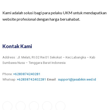
Kami adalah solusi bagi para pelaku UKM untuk mendapatkan
website profesional dengan harga bersahabat.
Kontak Kami
Address : Jl. Melati, Rt.02 Rw.01 Sekokat – Kec.Labangka – Kab
Sumbawa Nusa – Tenggara Barat Indonesia
Phone :
+6283874240281
Whatsap :
+62838742402281
Email
:
support@jasabikin.wed.id