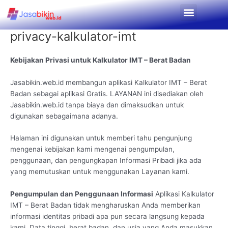
Lewati
Menu
ke
konten
privacy-kalkulator-imt
Kebijakan Privasi untuk Kalkulator IMT – Berat Badan
Jasabikin.web.id membangun aplikasi Kalkulator IMT – Berat
Badan sebagai aplikasi Gratis. LAYANAN ini disediakan oleh
Jasabikin.web.id tanpa biaya dan dimaksudkan untuk
digunakan sebagaimana adanya.
Halaman ini digunakan untuk memberi tahu pengunjung
mengenai kebijakan kami mengenai pengumpulan,
penggunaan, dan pengungkapan Informasi Pribadi jika ada
yang memutuskan untuk menggunakan Layanan kami.
Pengumpulan dan Penggunaan Informasi
Aplikasi Kalkulator
IMT – Berat Badan tidak mengharuskan Anda memberikan
informasi identitas pribadi apa pun secara langsung kepada
kami. Data tinggi, berat badan, dan usia yang Anda masukkan